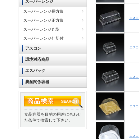
スーパーレンジ
スーパーレンジ長方形
エスコ
スーパーレンジ正方形
スーパーレンジ丸型
スーパーレンジ仕切付
エスコ
アスコン
環境対応商品
エスパック
エスコ
農産関係容器
エスコ
食品容器を目的の用途に合わせ
た条件で検索して下さい。
エスコ