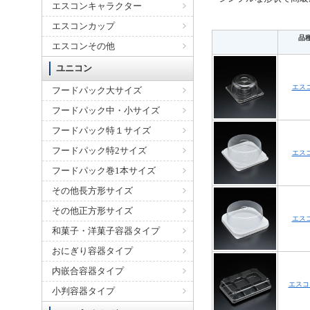
エスコンキャラクター
エスコンカップ
品
エスコンその他
ユニコン
エス
フードパック大サイズ
フードパック中・小サイズ
フードパック特１サイズ
フードパック特2サイズ
エス
フードパック巻1本サイズ
その他長方形サイズ
その他正方形サイズ
エス
和菓子・洋菓子容器タイプ
おにぎり容器タイプ
内嵌合容器タイプ
エスコ
小判容器タイプ